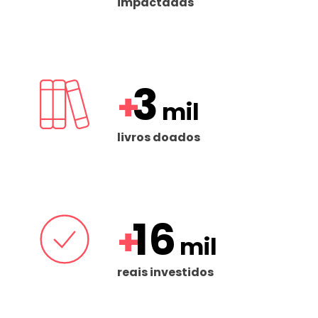
impactadas
3
+
mil
livros doados
16
+
mil
reais investidos