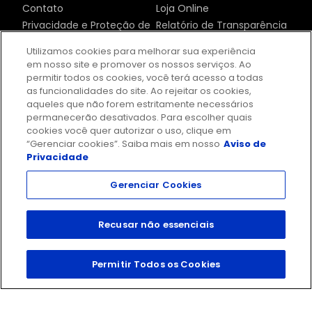
Contato
Loja Online
Privacidade e Proteção de
Relatório de Transparência
Dados
e Igualdade de Salários
Utilizamos cookies para melhorar sua experiência
Sustentabilidade
Responsabilidade Social
em nosso site e promover os nossos serviços. Ao
Termos de Uso
permitir todos os cookies, você terá acesso a todas
as funcionalidades do site. Ao rejeitar os cookies,
aqueles que não forem estritamente necessários
permanecerão desativados. Para escolher quais
cookies você quer autorizar o uso, clique em
“Gerenciar cookies”. Saiba mais em nosso
Aviso de
Privacidade
Gerenciar Cookies
Recusar não essenciais
Permitir Todos os Cookies